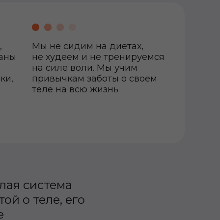
,
Мы не сидим на диетах,
аны
не худеем и не тренируемся
на силе воли. Мы учим
ки,
привычкам заботы о своем
теле на всю жизнь
елая система
ой о теле, его
е