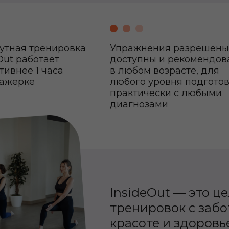
нутная тренировка
Упражнения разрешены
Out работает
доступны и рекомендов
ивнее 1 часа
в любом возрасте, для
нажерке
любого уровня подготов
практически с любыми
диагнозами
InsideOut — это ц
тренировок с забот
красоте и здоровь