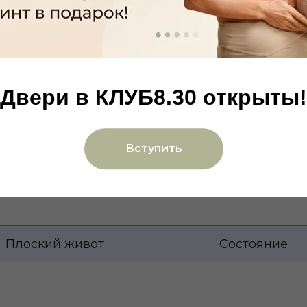
Двери в КЛУБ8.30 открыты!
Результаты
наших
Вступить
спортсменок
Плоский живот
Состояние