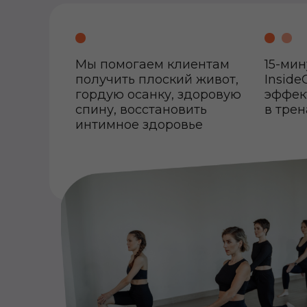
Мы помогаем клиентам
15-ми
получить плоский живот,
Inside
гордую осанку, здоровую
эффект
спину, восстановить
в тре
интимное здоровье