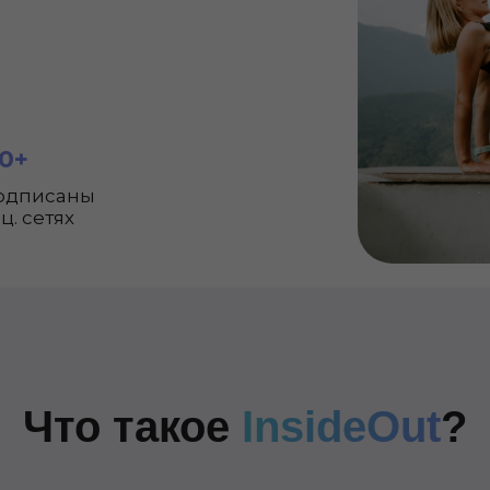
00+
подписаны
ц. сетях
Что такое
InsideOut
?