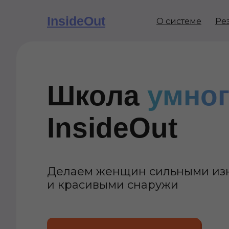
InsideOut
О системе
Ре
Школа
умно
InsideOut
Делаем женщин сильными из
и красивыми снаружи